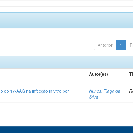
Anterior
1
P
Autor(es)
T
co do 17-AAG na infecção in vitro por
Nunes, Tiago da
Re
Silva