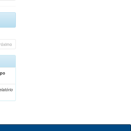
róximo
ipo
latório