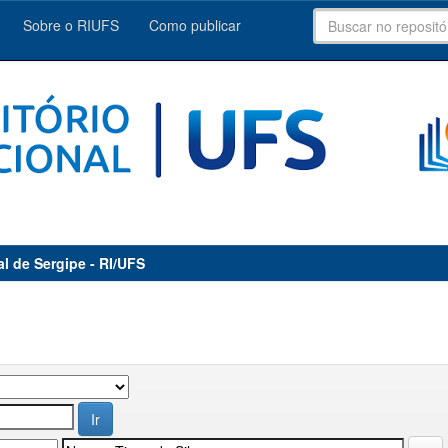
Sobre o RIUFS
Como publicar
al de Sergipe - RI/UFS