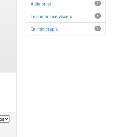
Antimonial
1
Leishmaniose visceral
1
Quimioterapia
1