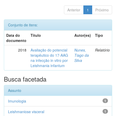
Anterior
1
Próximo
Conjunto de itens:
Data do
Título
Autor(es)
Tipo
documento
2018
Avaliação do potencial
Nunes,
Relatório
terapêutico do 17-AAG
Tiago da
na infecção in vitro por
Silva
Leishmania infantum
Busca facetada
Assunto
Imunologia
1
Leishmaniose visceral
1