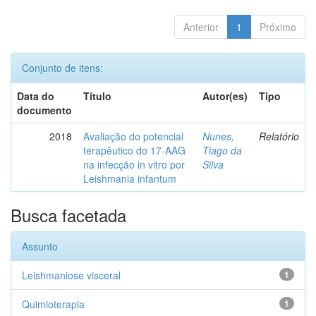
Anterior
1
Próximo
Conjunto de itens:
Data do
Título
Autor(es)
Tipo
documento
2018
Avaliação do potencial
Nunes,
Relatório
terapêutico do 17-AAG
Tiago da
na infecção in vitro por
Silva
Leishmania infantum
Busca facetada
Assunto
Leishmaniose visceral
1
Quimioterapia
1