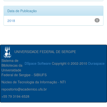
Data de Publicação
2018
1
UNIVERSIDADE FEDERAL DE SERGIPE
Sistema de
DSpace Software
Copyright © 2002-2010
Duraspace
Bibliotecas da
Universidade
Federal de Sergipe - SIBIUFS
Núcleo de Tecnologia da Informação - NTI
repositorio@academico.ufs.br
+55 79 3194-6528