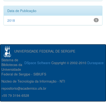
Data de Publicação
2018
1
UNIVERSIDADE FEDERAL DE SERGIPE
Sistema de
DSpace Software
Copyright © 2002-2010
Duraspace
Bibliotecas da
Universidade
Federal de Sergipe - SIBIUFS
Núcleo de Tecnologia da Informação - NTI
repositorio@academico.ufs.br
+55 79 3194-6528