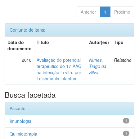
Anterior
1
Próximo
Conjunto de itens:
Data do
Título
Autor(es)
Tipo
documento
2018
Avaliação do potencial
Nunes,
Relatório
terapêutico do 17-AAG
Tiago da
na infecção in vitro por
Silva
Leishmania infantum
Busca facetada
Assunto
Imunologia
1
Quimioterapia
1