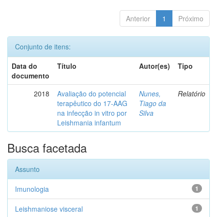
Anterior
1
Próximo
Conjunto de itens:
Data do
Título
Autor(es)
Tipo
documento
2018
Avaliação do potencial
Nunes,
Relatório
terapêutico do 17-AAG
Tiago da
na infecção in vitro por
Silva
Leishmania infantum
Busca facetada
Assunto
Imunologia
1
Leishmaniose visceral
1