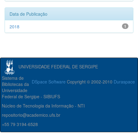
Data de Publicação
2018
1
UNIVERSIDADE FEDERAL DE SERGIPE
Sistema de
DSpace Software
Copyright © 2002-2010
Duraspace
Bibliotecas da
Universidade
Federal de Sergipe - SIBIUFS
Núcleo de Tecnologia da Informação - NTI
repositorio@academico.ufs.br
+55 79 3194-6528