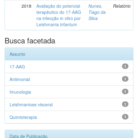
2018
Avaliação do potencial
Nunes,
Relatório
terapêutico do 17-AAG
Tiago da
na infecção in vitro por
Silva
Leishmania infantum
Busca facetada
Assunto
17-AAG
1
Antimonial
1
Imunologia
1
Leishmaniose visceral
1
Quimioterapia
1
Data de Publicação