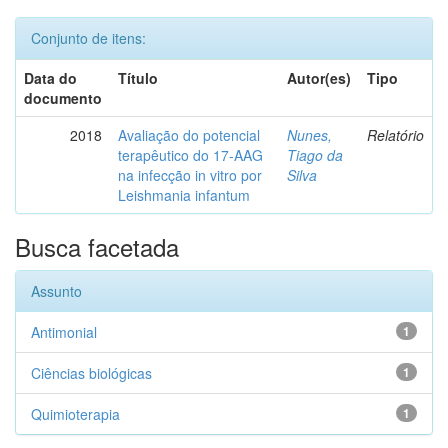
Conjunto de itens:
Data do
Título
Autor(es)
Tipo
documento
2018
Avaliação do potencial
Nunes,
Relatório
terapêutico do 17-AAG
Tiago da
na infecção in vitro por
Silva
Leishmania infantum
Busca facetada
Assunto
Antimonial
1
Ciências biológicas
1
Quimioterapia
1