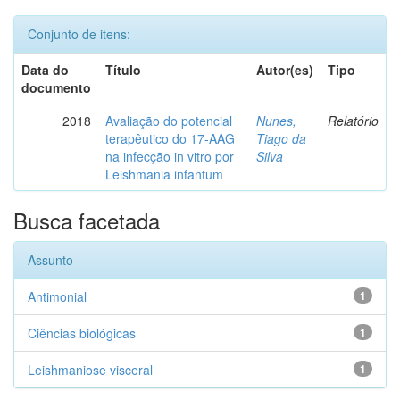
Conjunto de itens:
Data do
Título
Autor(es)
Tipo
documento
2018
Avaliação do potencial
Nunes,
Relatório
terapêutico do 17-AAG
Tiago da
na infecção in vitro por
Silva
Leishmania infantum
Busca facetada
Assunto
Antimonial
1
Ciências biológicas
1
Leishmaniose visceral
1