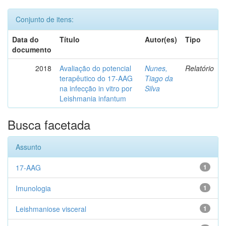
Conjunto de itens:
Data do
Título
Autor(es)
Tipo
documento
2018
Avaliação do potencial
Nunes,
Relatório
terapêutico do 17-AAG
Tiago da
na infecção in vitro por
Silva
Leishmania infantum
Busca facetada
Assunto
17-AAG
1
Imunologia
1
Leishmaniose visceral
1