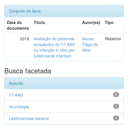
Conjunto de itens:
Data do
Título
Autor(es)
Tipo
documento
2018
Avaliação do potencial
Nunes,
Relatório
terapêutico do 17-AAG
Tiago da
na infecção in vitro por
Silva
Leishmania infantum
Busca facetada
Assunto
17-AAG
1
Imunologia
1
Leishmaniose visceral
1