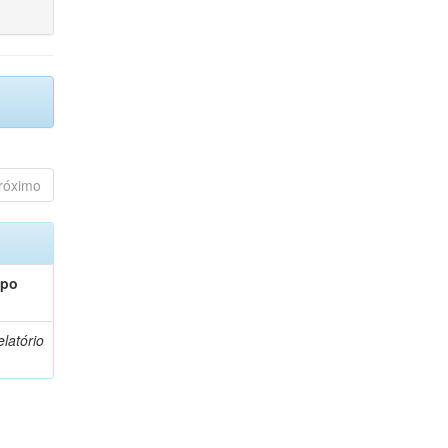
róximo
ipo
latório