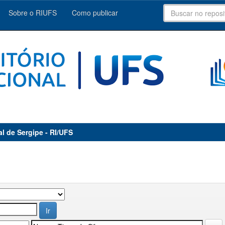
Sobre o RIUFS
Como publicar
al de Sergipe - RI/UFS