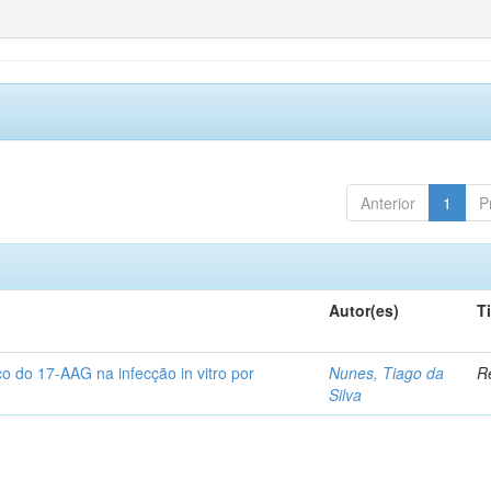
Anterior
1
P
Autor(es)
T
co do 17-AAG na infecção in vitro por
Nunes, Tiago da
Re
Silva