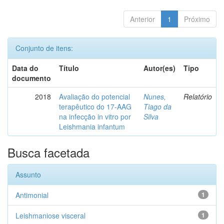
Anterior
1
Próximo
Conjunto de itens:
Data do
Título
Autor(es)
Tipo
documento
2018
Avaliação do potencial
Nunes,
Relatório
terapêutico do 17-AAG
Tiago da
na infecção in vitro por
Silva
Leishmania infantum
Busca facetada
Assunto
Antimonial
1
Leishmaniose visceral
1