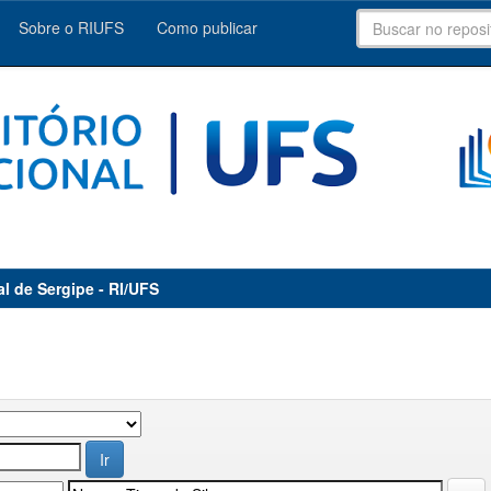
Sobre o RIUFS
Como publicar
al de Sergipe - RI/UFS