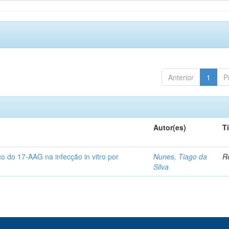
Anterior
1
P
Autor(es)
T
co do 17-AAG na infecção in vitro por
Nunes, Tiago da
Re
Silva