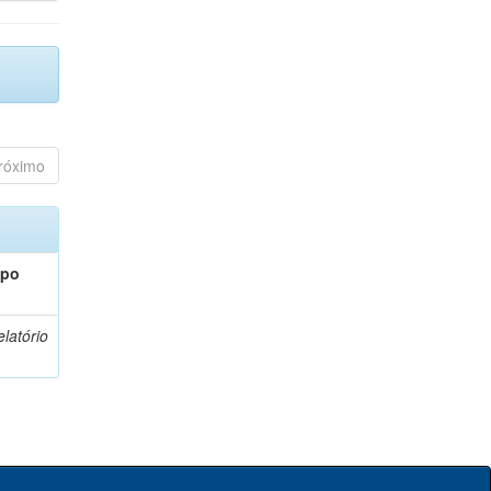
róximo
ipo
latório