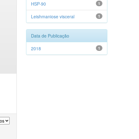
HSP-90
1
Leishmaniose visceral
1
Data de Publicação
2018
1