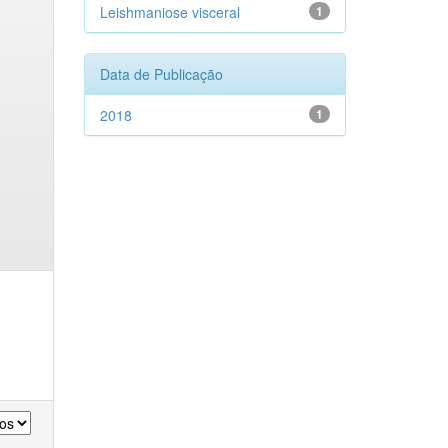
Leishmaniose visceral
1
Data de Publicação
2018
1