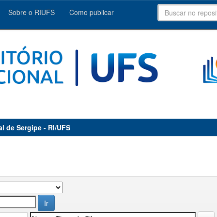
Sobre o RIUFS
Como publicar
al de Sergipe - RI/UFS