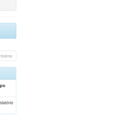
róximo
ipo
latório