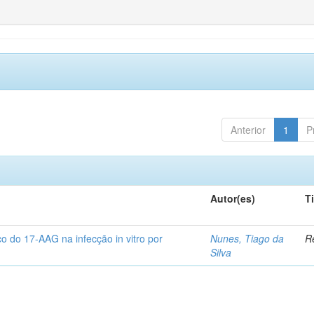
Anterior
1
P
Autor(es)
T
co do 17-AAG na infecção in vitro por
Nunes, Tiago da
Re
Silva