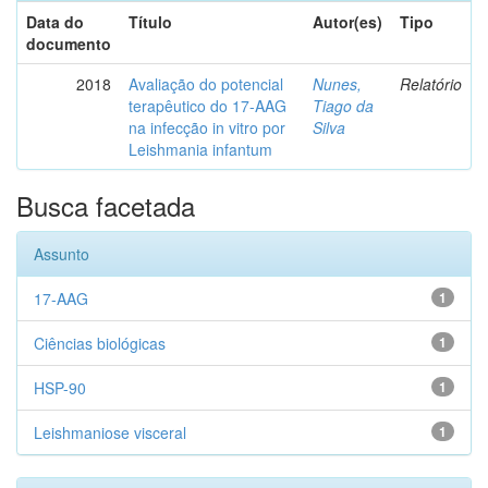
Data do
Título
Autor(es)
Tipo
documento
2018
Avaliação do potencial
Nunes,
Relatório
terapêutico do 17-AAG
Tiago da
na infecção in vitro por
Silva
Leishmania infantum
Busca facetada
Assunto
17-AAG
1
Ciências biológicas
1
HSP-90
1
Leishmaniose visceral
1