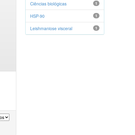
Ciências biológicas
1
HSP-90
1
Leishmaniose visceral
1