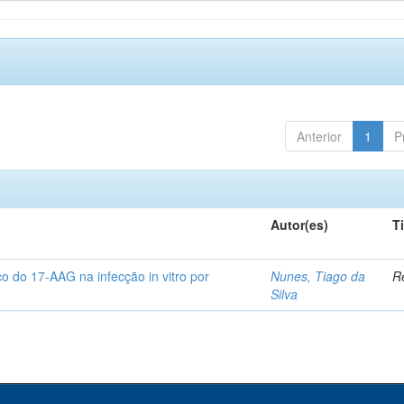
Anterior
1
P
Autor(es)
T
co do 17-AAG na infecção in vitro por
Nunes, Tiago da
Re
Silva