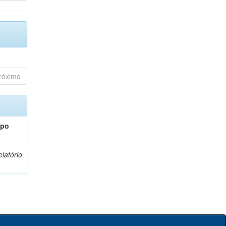
róximo
ipo
latório