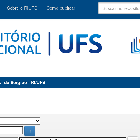
Sobre o RIUFS
Como publicar
al de Sergipe - RI/UFS