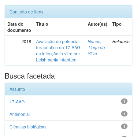
Conjunto de itens:
Data do
Título
Autor(es)
Tipo
documento
2018
Avaliação do potencial
Nunes,
Relatório
terapêutico do 17-AAG
Tiago da
na infecção in vitro por
Silva
Leishmania infantum
Busca facetada
Assunto
17-AAG
1
Antimonial
1
Ciências biológicas
1