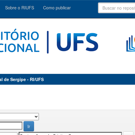
Sobre o RIUFS
Como publicar
al de Sergipe - RI/UFS