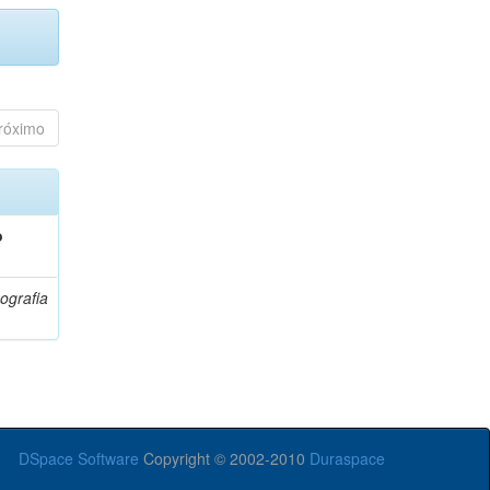
róximo
o
ografia
DSpace Software
Copyright © 2002-2010
Duraspace