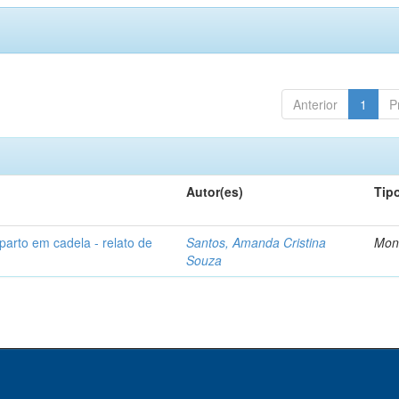
Anterior
1
P
Autor(es)
Tip
parto em cadela - relato de
Santos, Amanda Cristina
Mon
Souza