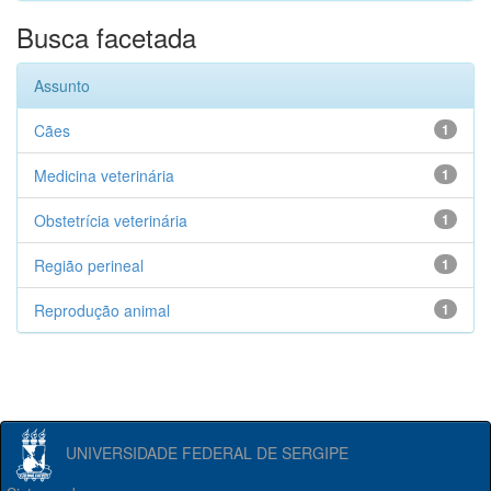
Busca facetada
Assunto
Cães
1
Medicina veterinária
1
Obstetrícia veterinária
1
Região perineal
1
Reprodução animal
1
UNIVERSIDADE FEDERAL DE SERGIPE