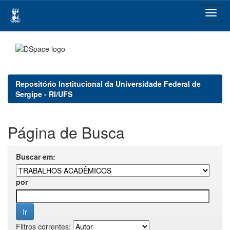
Skip
navigation
Repositório Institucional da Universidade Federal de
Sergipe - RI/UFS
Página de Busca
Buscar em:
por
Filtros correntes: