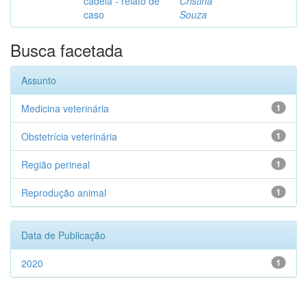
cadela - relato de
Cristina
caso
Souza
Busca facetada
Assunto
Medicina veterinária
1
Obstetrícia veterinária
1
Região perineal
1
Reprodução animal
1
Data de Publicação
2020
1