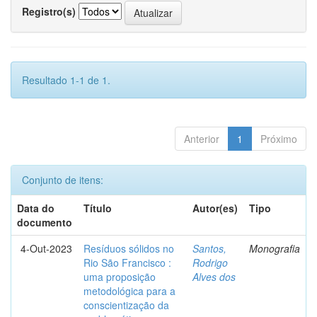
Registro(s)
Resultado 1-1 de 1.
Anterior
1
Próximo
Conjunto de itens:
Data do
Título
Autor(es)
Tipo
documento
4-Out-2023
Resíduos sólidos no
Santos,
Monografia
Rio São Francisco :
Rodrigo
uma proposição
Alves dos
metodológica para a
conscientização da