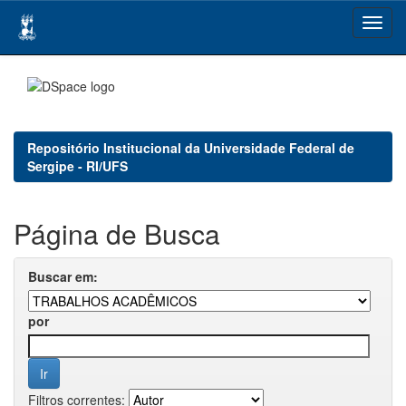
Skip
navigation
Repositório Institucional da Universidade Federal de
Sergipe - RI/UFS
Página de Busca
Buscar em:
por
Filtros correntes: