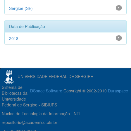
Sergipe (SE)
1
Data de Publicação
2018
1
UNIVERSIDADE FEDERAL DE SERGIPE
Sistema de
DSpace Software
Copyright © 2002-2010
Duraspace
Bibliotecas da
Universidade
Federal de Sergipe - SIBIUFS
Núcleo de Tecnologia da Informação - NTI
repositorio@academico.ufs.br