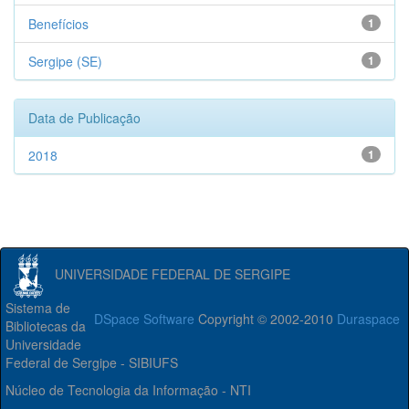
Benefícios
1
Sergipe (SE)
1
Data de Publicação
2018
1
UNIVERSIDADE FEDERAL DE SERGIPE
Sistema de
DSpace Software
Copyright © 2002-2010
Duraspace
Bibliotecas da
Universidade
Federal de Sergipe - SIBIUFS
Núcleo de Tecnologia da Informação - NTI