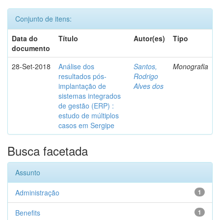
Conjunto de itens:
Data do
Título
Autor(es)
Tipo
documento
28-Set-2018
Análise dos
Santos,
Monografia
resultados pós-
Rodrigo
implantação de
Alves dos
sistemas integrados
de gestão (ERP) :
estudo de múltiplos
casos em Sergipe
Busca facetada
Assunto
Administração
1
Benefits
1