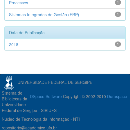
Processes
1
Sistemas Integrados de Gestão (ERP)
1
Data de Publicação
2018
1
UNIVERSIDADE FEDERAL DE SERGIPE
Sistema de
DSpace Software
Copyright © 2002-2010
Duraspace
Bibliotecas da
Universidade
Federal de Sergipe - SIBIUFS
Núcleo de Tecnologia da Informação - NTI
repositorio@academico.ufs.br