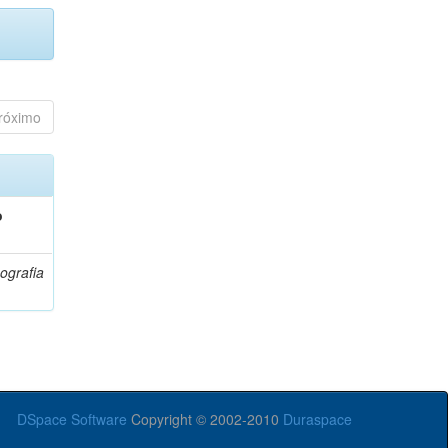
róximo
o
ografia
DSpace Software
Copyright © 2002-2010
Duraspace