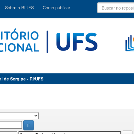
Sobre o RIUFS
Como publicar
al de Sergipe - RI/UFS