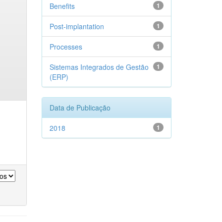
Benefits
1
Post-implantation
1
Processes
1
Sistemas Integrados de Gestão
1
(ERP)
Data de Publicação
2018
1