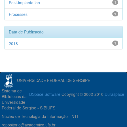
Post-implantation
1
Processes
1
Data de Publicação
2018
1
UNIVERSIDADE FEDERAL DE SERGIPE
Sistema de
DSpace Software
Copyright © 2002-2010
Duraspace
Bibliotecas da
Universidade
Federal de Sergipe - SIBIUFS
Núcleo de Tecnologia da Informação - NTI
repositorio@academico.ufs.br