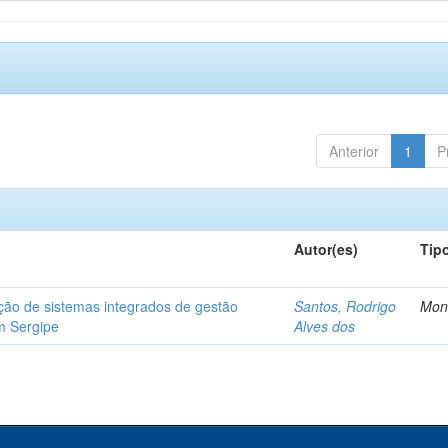
Anterior
1
P
Autor(es)
Tip
ção de sistemas integrados de gestão
Santos, Rodrigo
Mon
m Sergipe
Alves dos