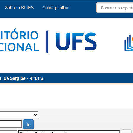
Sobre o RIUFS
Como publicar
al de Sergipe - RI/UFS