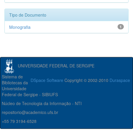
Tipo de Documento
Monografia
1
UNIVERSIDADE FEDERAL DE SERGIPE
Sistema de
DSpace Software
Copyright © 2002-2010
Duraspace
Bibliotecas da
Universidade
Federal de Sergipe - SIBIUFS
Núcleo de Tecnologia da Informação - NTI
repositorio@academico.ufs.br
+55 79 3194-6528