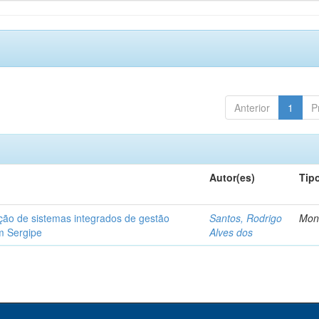
Anterior
1
P
Autor(es)
Tip
ção de sistemas integrados de gestão
Santos, Rodrigo
Mon
m Sergipe
Alves dos