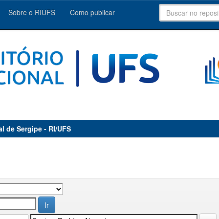
Sobre o RIUFS
Como publicar
al de Sergipe - RI/UFS