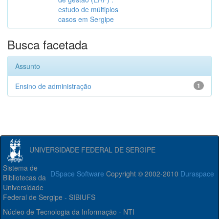
estudo de múltiplos
casos em Sergipe
Busca facetada
Assunto
Ensino de administração
1
UNIVERSIDADE FEDERAL DE SERGIPE
Sistema de
DSpace Software
Copyright © 2002-2010
Duraspace
Bibliotecas da
Universidade
Federal de Sergipe - SIBIUFS
Núcleo de Tecnologia da Informação - NTI