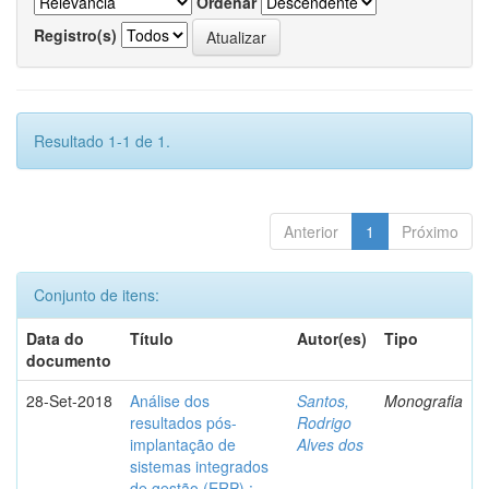
Ordenar
Registro(s)
Resultado 1-1 de 1.
Anterior
1
Próximo
Conjunto de itens:
Data do
Título
Autor(es)
Tipo
documento
28-Set-2018
Análise dos
Santos,
Monografia
resultados pós-
Rodrigo
implantação de
Alves dos
sistemas integrados
de gestão (ERP) :