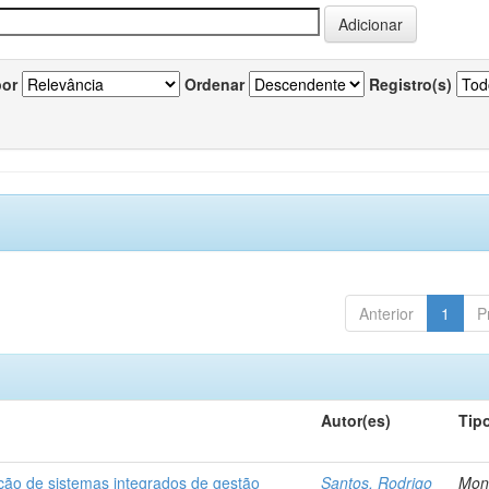
por
Ordenar
Registro(s)
Anterior
1
P
Autor(es)
Tip
ção de sistemas integrados de gestão
Santos, Rodrigo
Mon