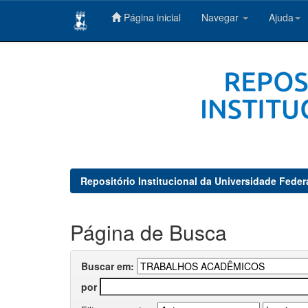
Página inicial
Navegar
Ajuda
Skip
navigation
Repositório Institucional da Universidade Feder
Página de Busca
Buscar em:
por