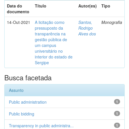
Data do
Título
Autor(es)
Tipo
documento
14-Out-2021
A licitação como
Santos,
Monografia
pressuposto da
Rodrigo
transparência na
Alves dos
gestão pública de
um campus
universitário no
interior do estado de
Sergipe
Busca facetada
Assunto
Public administration
1
Public bidding
1
Transparency in public administra...
1