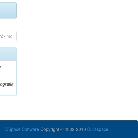
róximo
o
ografia
DSpace Software
Copyright © 2002-2010
Duraspace