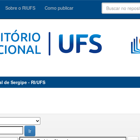
Sobre o RIUFS
Como publicar
al de Sergipe - RI/UFS