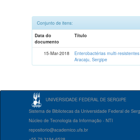
Conjunto de itens:
Data do
Título
documento
15-Mar-2018
Enterobactérias multi-resistente
Aracaju, Sergipe
UNIVERSIDADE FEDERAL DE SERGIPE
Sistema de Bibliotecas da Universidade Federal de Ser
Núcleo de Tecnologia da Informação - NTI
repositorio@academico.ufs.br
+55 79 3194-6528