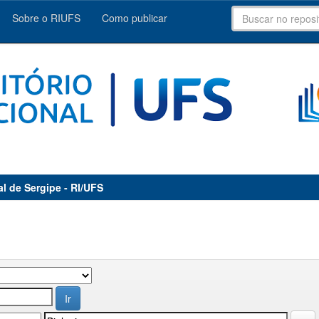
Sobre o RIUFS
Como publicar
al de Sergipe - RI/UFS