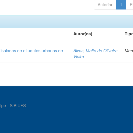
Anterior
1
P
Autor(es)
Tip
s isoladas de efluentes urbanos de
Alves, Maite de Oliveira
Mon
Vieira
gipe - SIBIUFS