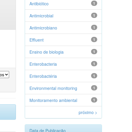
Antibiótico
1
Antimicrobial
1
Antimicrobiano
1
Effluent
1
Ensino de biologia
1
Enterobacteria
1
Enterobactéria
1
Environmental monitoring
1
Monitoramento ambiental
1
próximo >
Data de Publicação