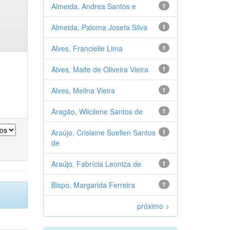
Almeida, Andrea Santos e
1
Almeida, Paloma Josefa Silva
1
Alves, Francielle Lima
1
Alves, Maite de Oliveira Vieira
1
Alves, Melina Vieira
1
Aragão, Wilcilene Santos de
1
Araújo, Crislaine Suellen Santos
1
de
Araújo, Fabrícia Leoniza de
1
Bispo, Margarida Ferreira
1
próximo >