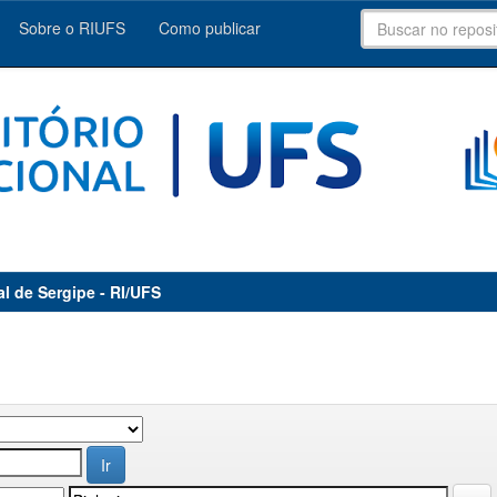
Sobre o RIUFS
Como publicar
al de Sergipe - RI/UFS