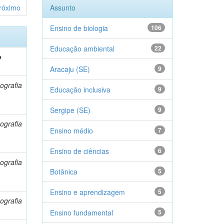
róximo
Assunto
Ensino de biologia
106
Educação ambiental
22
o
Aracaju (SE)
9
ografia
Educação inclusiva
9
Sergipe (SE)
9
ografia
Ensino médio
7
Ensino de ciências
6
ografia
Botânica
5
Ensino e aprendizagem
5
ografia
Ensino fundamental
5