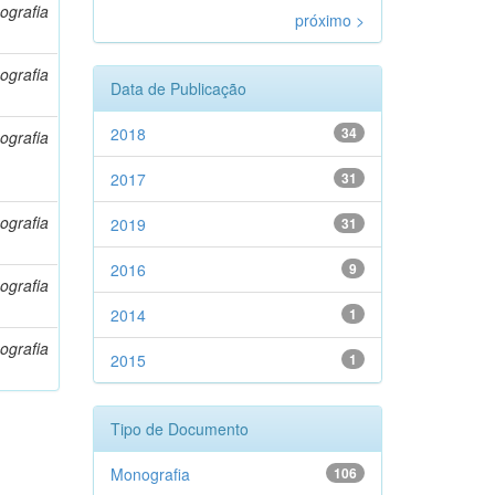
ografia
próximo >
ografia
Data de Publicação
2018
34
ografia
2017
31
ografia
2019
31
2016
9
ografia
2014
1
ografia
2015
1
Tipo de Documento
Monografia
106