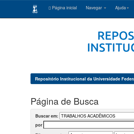
Página inicial
Navegar
Ajuda
Skip
navigation
Repositório Institucional da Universidade Feder
Página de Busca
Buscar em:
por