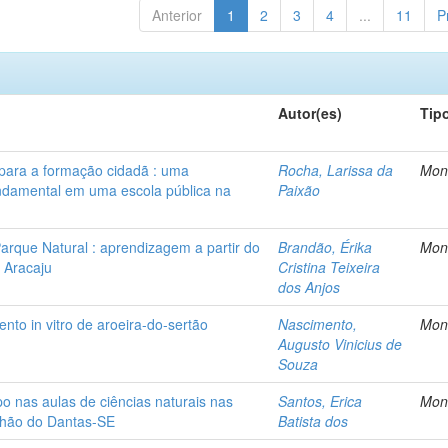
Anterior
1
2
3
4
...
11
P
Autor(es)
Tip
para a formação cidadã : uma
Rocha, Larissa da
Mon
undamental em uma escola pública na
Paixão
arque Natural : aprendizagem a partir do
Brandão, Érika
Mon
 Aracaju
Cristina Teixeira
dos Anjos
nto in vitro de aroeira-do-sertão
Nascimento,
Mon
Augusto Vinicius de
Souza
o nas aulas de ciências naturais nas
Santos, Erica
Mon
chão do Dantas-SE
Batista dos