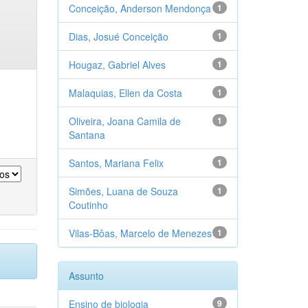
Conceição, Anderson Mendonça
1
Dias, Josué Conceição
1
Hougaz, Gabriel Alves
1
Malaquias, Ellen da Costa
1
Oliveira, Joana Camila de
1
Santana
Santos, Mariana Felix
1
Simões, Luana de Souza
1
Coutinho
Vilas-Bôas, Marcelo de Menezes
1
Assunto
Ensino de biologia
9