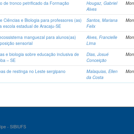
o de tronco petrificado da Formação
Hougaz, Gabriel
Mon
Alves
e Ciências e Biologia para professores (as)
Santos, Mariana
Mon
a escola estadual de Aracaju-SE
Felix
ecossistema manguezal para alunos(as)
Alves, Francielle
Mon
xposição sensorial
Lima
as e biologia sobre educação inclusiva de
Dias, Josué
Mon
úba – SE
Conceição
as de restinga no Leste sergipano
Malaquias, Ellen
Mon
da Costa
gipe - SIBIUFS