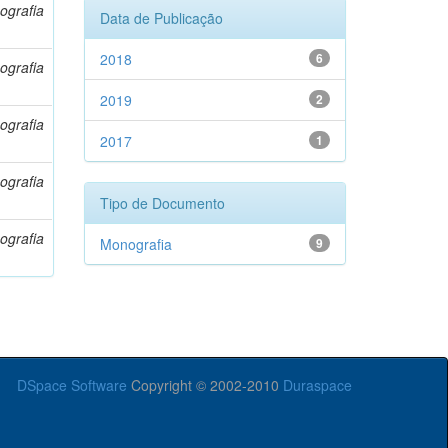
ografia
Data de Publicação
2018
6
ografia
2019
2
ografia
2017
1
ografia
Tipo de Documento
ografia
Monografia
9
DSpace Software
Copyright © 2002-2010
Duraspace