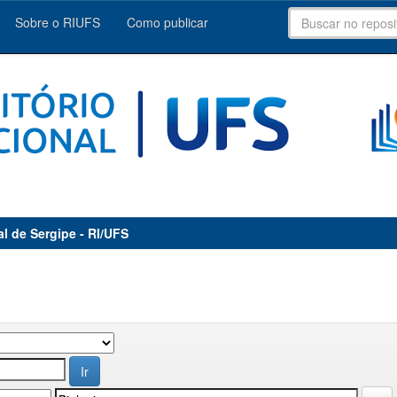
Sobre o RIUFS
Como publicar
al de Sergipe - RI/UFS