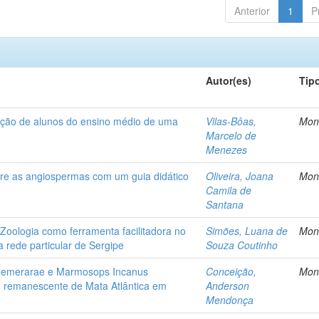
Anterior
1
P
Autor(es)
Tip
pção de alunos do ensino médio de uma
Vilas-Bôas,
Mon
Marcelo de
Menezes
bre as angiospermas com um guia didático
Oliveira, Joana
Mon
Camila de
Santana
e Zoologia como ferramenta facilitadora no
Simões, Luana de
Mon
 rede particular de Sergipe
Souza Coutinho
demerarae e Marmosops Incanus
Conceição,
Mon
 remanescente de Mata Atlântica em
Anderson
Mendonça