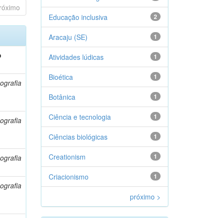
róximo
Educação inclusiva
2
Aracaju (SE)
1
o
Atividades lúdicas
1
Bioética
1
ografia
Botânica
1
Ciência e tecnologia
1
ografia
Ciências biológicas
1
Creationism
1
ografia
Criacionismo
1
ografia
próximo >