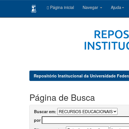
Página inicial
Navegar
Ajuda
Skip
navigation
Repositório Institucional da Universidade Feder
Página de Busca
Buscar em:
por