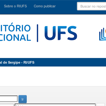
Sobre o RIUFS
Como publicar
al de Sergipe - RI/UFS