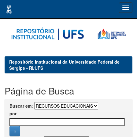
Skip
navigation
Repositório Institucional da Universidade Federal de
Sergipe - RI/UFS
Página de Busca
Buscar em:
por