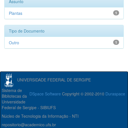
Assunto
Plantas
1
Tipo de Documento
Outro
1
UNIVERSIDADE FEDERAL DE SERGIPE
Sistema de
DSpace Software
Copyright © 2002-2010
Duraspace
Bibliotecas da
Universidade
Federal de Sergipe - SIBIUFS
Núcleo de Tecnologia da Informação - NTI
repositorio@academico.ufs.br