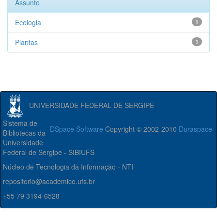
Assunto
Ecologia
1
Plantas
1
UNIVERSIDADE FEDERAL DE SERGIPE
Sistema de
DSpace Software
Copyright © 2002-2010
Duraspace
Bibliotecas da
Universidade
Federal de Sergipe - SIBIUFS
Núcleo de Tecnologia da Informação - NTI
repositorio@academico.ufs.br
+55 79 3194-6528