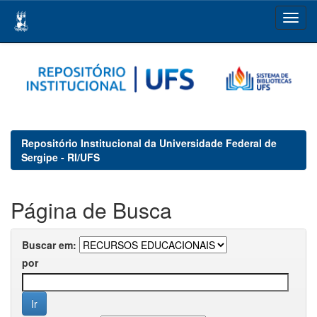
Skip
navigation
Repositório Institucional da Universidade Federal de
Sergipe - RI/UFS
Página de Busca
Buscar em:
por