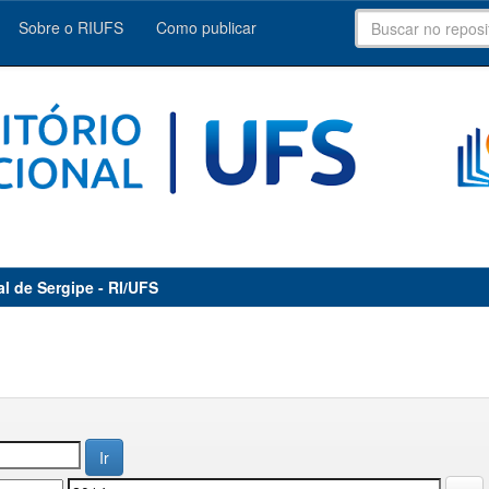
Sobre o RIUFS
Como publicar
al de Sergipe - RI/UFS