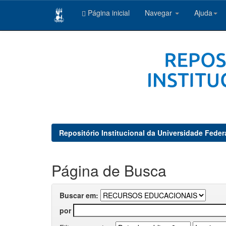
Página inicial
Navegar
Ajuda
Skip
navigation
Repositório Institucional da Universidade Feder
Página de Busca
Buscar em:
por