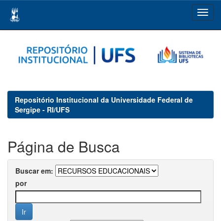
Skip
navigation
Repositório Institucional da Universidade Federal de
Sergipe - RI/UFS
Página de Busca
Buscar em:
por