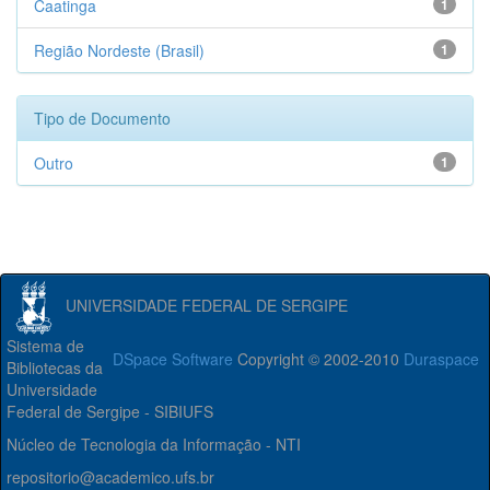
Caatinga
1
Região Nordeste (Brasil)
1
Tipo de Documento
Outro
1
UNIVERSIDADE FEDERAL DE SERGIPE
Sistema de
DSpace Software
Copyright © 2002-2010
Duraspace
Bibliotecas da
Universidade
Federal de Sergipe - SIBIUFS
Núcleo de Tecnologia da Informação - NTI
repositorio@academico.ufs.br