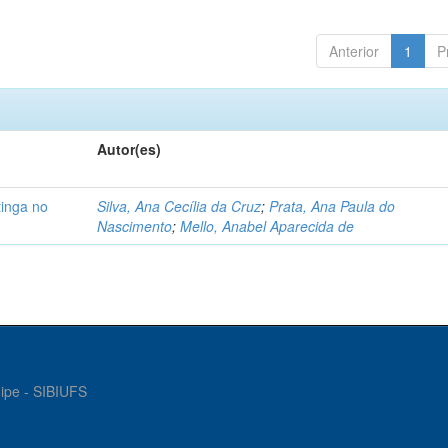
Anterior
1
P
Autor(es)
tinga no
Silva, Ana Cecília da Cruz
;
Prata, Ana Paula do
Nascimento
;
Mello, Anabel Aparecida de
gipe - SIBIUFS