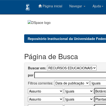
Página inicial
Navegar
Ajuda
Skip
navigation
Repositório Institucional da Universidade Feder
Página de Busca
Buscar em:
por
Filtros correntes: