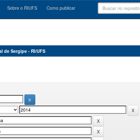
Sobre o RIUFS
Como publicar
al de Sergipe - RI/UFS