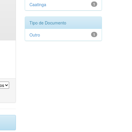
Caatinga
1
Tipo de Documento
Outro
1