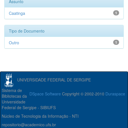
Assunto
Caatinga
1
Tipo de Documento
Outro
1
UNIVERSIDADE FEDERAL DE SERGIPE
Sistema de
DSpace Software
Copyright © 2002-2010
Duraspace
Bibliotecas da
Universidade
Federal de Sergipe - SIBIUFS
Núcleo de Tecnologia da Informação - NTI
repositorio@academico.ufs.br