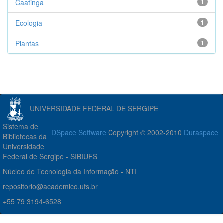
Caatinga
1
Ecologia
1
Plantas
1
UNIVERSIDADE FEDERAL DE SERGIPE
Sistema de
DSpace Software
Copyright © 2002-2010
Duraspace
Bibliotecas da
Universidade
Federal de Sergipe - SIBIUFS
Núcleo de Tecnologia da Informação - NTI
repositorio@academico.ufs.br
+55 79 3194-6528