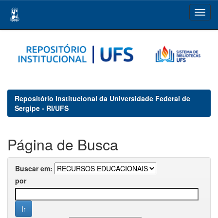
Skip
navigation
Repositório Institucional da Universidade Federal de
Sergipe - RI/UFS
Página de Busca
Buscar em:
por