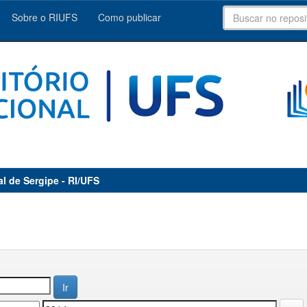
Sobre o RIUFS
Como publicar
al de Sergipe - RI/UFS