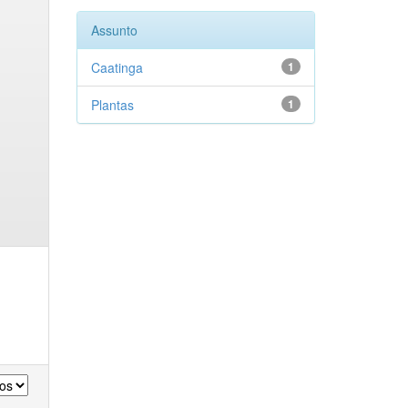
Assunto
Caatinga
1
Plantas
1