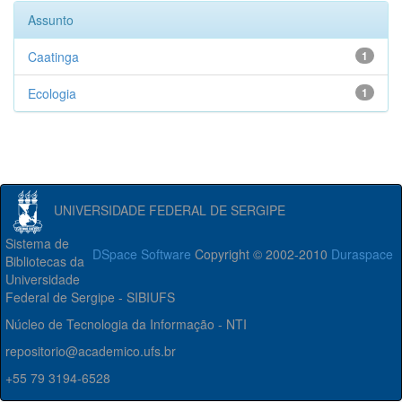
Assunto
Caatinga
1
Ecologia
1
UNIVERSIDADE FEDERAL DE SERGIPE
Sistema de
DSpace Software
Copyright © 2002-2010
Duraspace
Bibliotecas da
Universidade
Federal de Sergipe - SIBIUFS
Núcleo de Tecnologia da Informação - NTI
repositorio@academico.ufs.br
+55 79 3194-6528