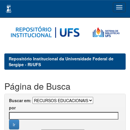
Skip
navigation
Repositório Institucional da Universidade Federal de
Sergipe - RI/UFS
Página de Busca
Buscar em:
por