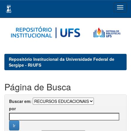
Skip
navigation
Repositório Institucional da Universidade Federal de
Sergipe - RI/UFS
Página de Busca
Buscar em:
por