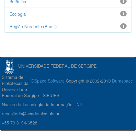
Botânica
1
Ecologia
1
Região Nordeste (Brasil)
1
UNIVERSIDADE FEDERAL DE SERGIPE
Sistema de
DSpace Software
Copyright © 2002-2010
Duraspace
Bibliotecas da
Universidade
Federal de Sergipe - SIBIUFS
Núcleo de Tecnologia da Informação - NTI
repositorio@academico.ufs.br
+55 79 3194-6528