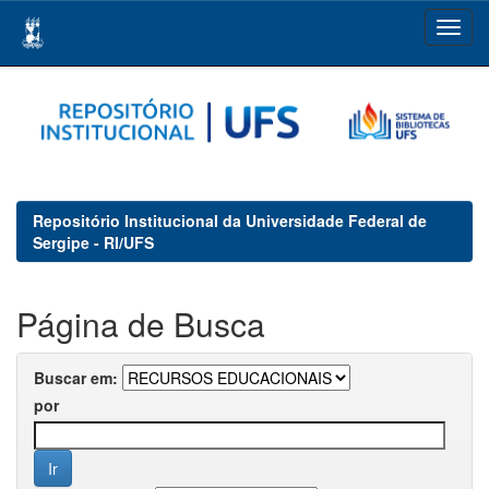
Skip
navigation
Repositório Institucional da Universidade Federal de
Sergipe - RI/UFS
Página de Busca
Buscar em:
por