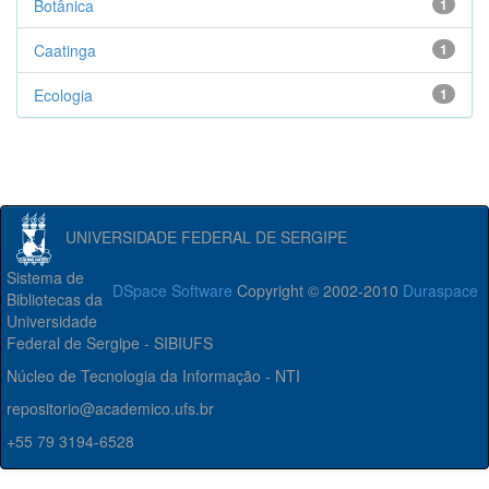
Botânica
1
Caatinga
1
Ecologia
1
UNIVERSIDADE FEDERAL DE SERGIPE
Sistema de
DSpace Software
Copyright © 2002-2010
Duraspace
Bibliotecas da
Universidade
Federal de Sergipe - SIBIUFS
Núcleo de Tecnologia da Informação - NTI
repositorio@academico.ufs.br
+55 79 3194-6528