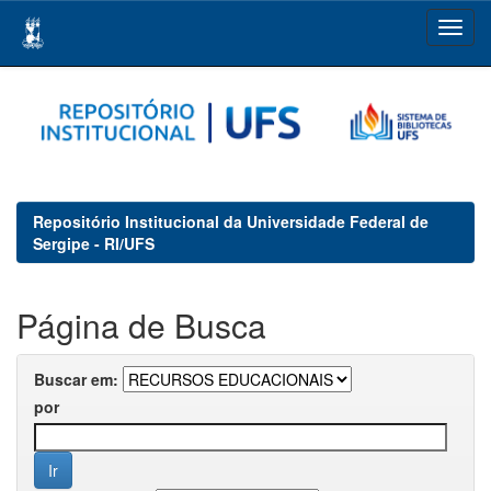
Skip
navigation
Repositório Institucional da Universidade Federal de
Sergipe - RI/UFS
Página de Busca
Buscar em:
por