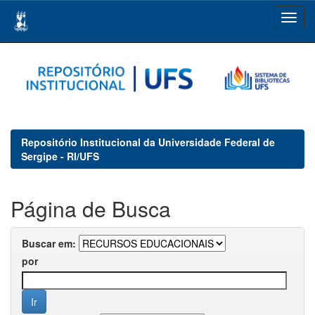
Skip
navigation
Repositório Institucional da Universidade Federal de
Sergipe - RI/UFS
Página de Busca
Buscar em:
por