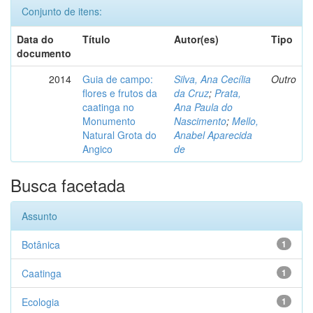
Conjunto de itens:
Data do
Título
Autor(es)
Tipo
documento
2014
Guia de campo:
Silva, Ana Cecília
Outro
flores e frutos da
da Cruz
;
Prata,
caatinga no
Ana Paula do
Monumento
Nascimento
;
Mello,
Natural Grota do
Anabel Aparecida
Angico
de
Busca facetada
Assunto
Botânica
1
Caatinga
1
Ecologia
1